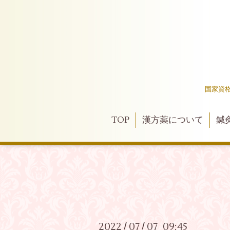
国家資
TOP
漢方薬について
鍼
2022
07
07 09:45
/
/