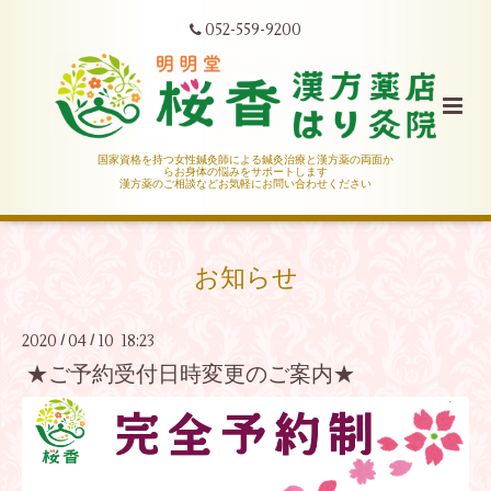
052-559-9200
国家資格を持つ女性鍼灸師による鍼灸治療と漢方薬の両面か
らお身体の悩みをサポートします
漢方薬のご相談などお気軽にお問い合わせください
お知らせ
2020
04
10 18:23
/
/
★ご予約受付日時変更のご案内★