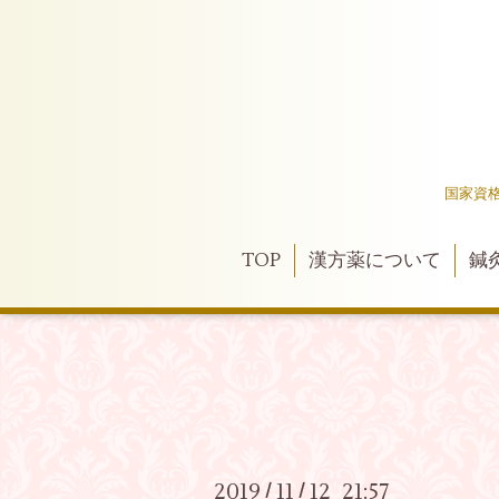
国家資
TOP
漢方薬について
鍼
2019
11
12 21:57
/
/